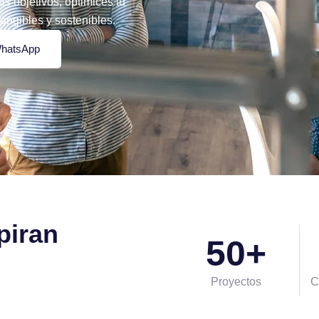
s objetivos, optimices tu
tangibles y sostenibles.
WhatsApp
piran
50
+
Proyectos
C