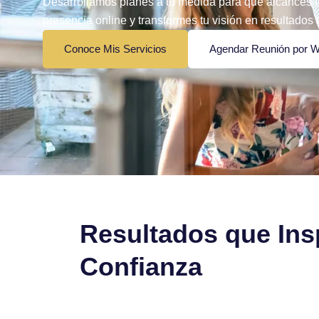
Desarrollamos planes a tu medida para que alcances tu
presencia online y transformes tu visión en resultados 
Conoce Mis Servicios
Agendar Reunión por 
Resultados que Ins
Confianza